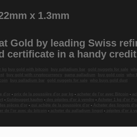
 22mm x 1.3mm
rat Gold by leading Swiss ref
 certificate in a handy credi
r kg
buy gold with bitcoin
buy palladium bar
gold nuggets for sale
who
st
buy gold with cryptocurrency
pamp palladium
buy gold coin
who 
coin
buy palladium bar
gold nuggets for sale
who buys gold dust
e d'or
-
prix de la poussière d'or par kg
-
acheter de l'or avec Bitcoin
-
ac
rt
-
Goldnugget kaufen
-
des pépites d'or à vendre
-
Acheter 1 kg d'or Po
des pièces d'or
-
qui achète de la poussière d'or
-
Acheter des lingots d'o
er de l'or avec du bitcoin
-
acheter du palladium lingot
-
pépites d'or à v