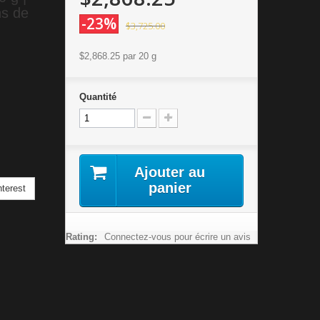
ns de
-23%
$3,725.00
$2,868.25
par 20 g
Quantité
Ajouter au
panier
terest
Rating:
Connectez-vous pour écrire un avis