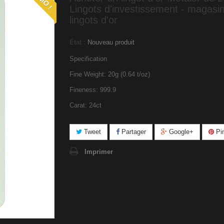
Lingots d'investissement - magasi
lingots d'or
État :
Nouveau produit
Specification
Fine Weight: 20g (0.64 t/oz)
Fineness: 999.9
Carat: 24ct
Tweet
Partager
Google+
Pin
Imprimer