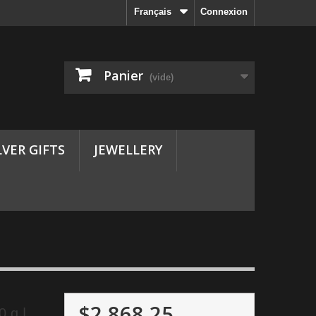
Français
Connexion
Panier
(vide)
LVER GIFTS
JEWELLERY
$2,868.25
0 g |