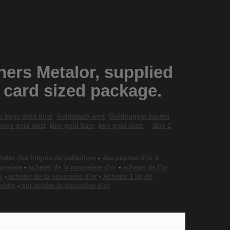
iners Metalor, supplied
t card sized package.
 buys gold dust
Goldstaub wert
Goldnugget kaufen
buys gold dust
Buy gold bars
buy gold dust
Buy 1
heter des lingots de palladium
-
des pépites d'or à
ussière
-
acheter de la poussière d'or
-
acheter de l'or
r
-
acheter de la poussière d'or
-
Acheter 1 kg de
endre
-
qui achète la poussière d'or