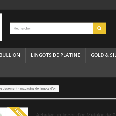
 BULLION
LINGOTS DE PLATINE
GOLD & SI
vestissement - magasins de lingots d'or
PROMO !
Acheter un lingot d'or Metalor de 2