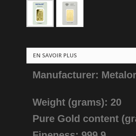
EN SAVOIR PLUS
Manufacturer: Metalo
Weight (grams): 20
Pure Gold content (gr
Fineness: 999.9