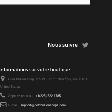
Nous suivre
Informations sur votre boutique
Gold Bullion shop, 105 W 13th St New York, NY 10011
United States
Appelez-nous au :
+1‪(225) 522-1785‬
E-mail :
support@goldbullionshops.com