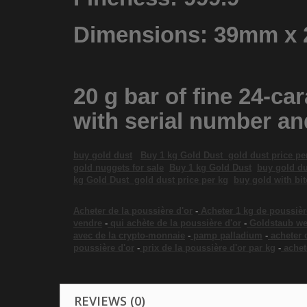
Dimensions: 39mm x
20 g bar of fine 24-ca
with serial number and
buy gold dust
Buy 1 kg Gold Dust
gold dust price pe
gold nuggets for sale
Buy 1 kg Gold Dust
buy gold du
kg Gold Dust
gold dust price per kg
buy gold with bit
Acheter de la poussière d'or
-
Acheter 1 kg de poussièr
vendre
-
qui achète de la poussière d'or
-
Goldstaub we
avec de la crypto-monnaie
-
pamp palladium
-
acheter 
poussière d'or
-
prix de la poussière d'or par kg
-
achet
REVIEWS (0)