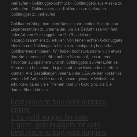
verkaufen - Goldnugget-Schmuck - Goldnuggets aus Alaska zu
verkaufen - Goldnuggets aus Kalifornien zu verkaufen -
Goldnugget zu verkaufen
Goldbarren-Shop, bemühen Sie sich, ein breites Spektrum an
Lagerbeständen zu unterhalten, um die Bedürfnisse von fast
jeder Art von Goldnuggets im Großhandel und
Naturgoldsammlern zu erfüllen! Von feinen echten Goldnuggets,
Flocken und Goldnuggets bis hin zu hochgradig begehrten
Goldbarrenexemplaren. Wir haben höchstwahrscheinlich etwas,
das Sie interessiert. Bitte achten Sie darauf, uns in Ihren
Favoriten zu speichern und oft Goldnuggets zu verkaufen bei
Amazon zu besuchen, da jederzeit neue Bestände eintreffen
können. Alle Bestellungen innerhalb der USA werden kostenlos
versendet! Achten Sie darauf, unsere gesamte Website zu
erkunden, da es viele Themen rund um Gold gibt, die Sie
durchstöbern können.
best place to buy gold nuggets
online
1 oz gold nugget for sale
1 gram gold nuggets for sale
best place to buy gold nuggets