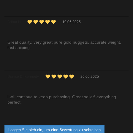
Arthur N
19.05.2025
Great quality, very great pure gold nuggets, accurate weight,
fast shiiping.
Denise D. Kennedy
26.05.2025
I will continue to keep purchasing. Great seller! everything
perfect.
Loggen Sie sich ein, um eine Bewertung zu schreiben