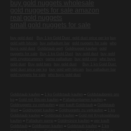
buy gold nuggets wholesale
gold nuggets for sale amazon
real gold nuggets
small gold nuggets for sale
buy gold dust
Buy 1 kg Gold Dust
gold dust price per kg
buy
gold with bitcoin
buy palladium bar
gold nuggets for sale
who
buys gold dust
Goldstaub wert
Goldnugget kaufen
gold
nuggets for sale
Buy 1 kg Gold Dust
buy gold dust
buy gold
with cryptocurrency
pamp palladium
buy gold coin
who buys
gold dust
Buy gold bars
buy gold dust
Buy 1 kg Gold Dust
gold dust price per kg
buy gold with bitcoin
buy palladium bar
gold nuggets for sale
who buys gold dust
Goldstaub kaufen
–
1 kg Goldstaub kaufen
–
Goldstaubpreis pro
kg
–
Gold mit Bitcoin kaufen
–
Palladiumbarren kaufen
–
Goldnuggets zu verkaufen
–
wer kauft Goldstaub
–
Goldstaub
Wert
–
Goldnugget kaufen
–
Goldnuggets zu verkaufen
–
1 kg
Goldstaub kaufen
–
Goldstaub kaufen
–
Gold mit Kryptowährung
kaufen
–
Palladium pamp
–
Goldmünze kaufen
–
wer kauft
Goldstaub
–
Goldbarren kaufen
–
Goldstaub kaufen
–
1 kg