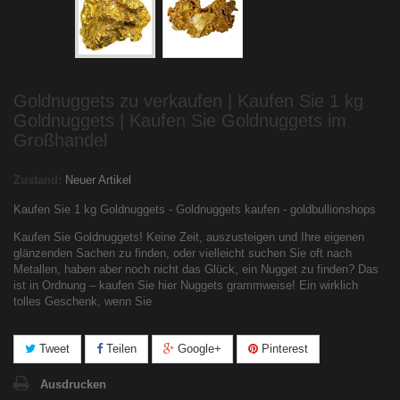
Goldnuggets zu verkaufen | Kaufen Sie 1 kg
Goldnuggets | Kaufen Sie Goldnuggets im
Großhandel
Zustand:
Neuer Artikel
Kaufen Sie 1 kg Goldnuggets - Goldnuggets kaufen - goldbullionshops
Kaufen Sie Goldnuggets! Keine Zeit, auszusteigen und Ihre eigenen
glänzenden Sachen zu finden, oder vielleicht suchen Sie oft nach
Metallen, haben aber noch nicht das Glück, ein Nugget zu finden? Das
ist in Ordnung – kaufen Sie hier Nuggets grammweise! Ein wirklich
tolles Geschenk, wenn Sie
Tweet
Teilen
Google+
Pinterest
Ausdrucken