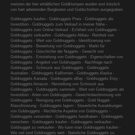
meisten der hier erhältlichen Goldklumpen wurden erst kürzlich
von hart arbeitenden Bergleuten und Goldschürfern ausgegraben.
Goldnuggets kaufen - Goldnuggets Preis - Goldnuggets als
Investition - Goldnuggets zum Verkauf in meiner Nähe -
Goldnuggets zum Online-Verkauf - Echtheit von Goldnuggets -
Goldnuggets verkaufen - Goldnuggets Abbau - Reinheit von
Goldnuggets - Wert von Goldnuggets - Identifizierung von
Goldnuggets - Bewertung von Goldnuggets - Markt für
Goldnuggets - Geschichte der Nuggets - Gewicht von
Goldnuggets - Entstehung von Goldnuggets - Eigenschaften von
Goldnuggets - Angebot von Goldnuggets - Nachfrage nach
Goldnuggets - Schmuck aus Goldnuggets - Goldnuggets
Australien - Goldnuggets Kalifornien - Goldnuggets Alaska -
Goldnuggets Kanada - Goldnuggets eBay - Goldnuggets Etsy -
Goldnuggets Amazon - Herstellung von Schmuck aus
Goldnuggets - Goldnuggets sammeln - Wert von Goldnuggets als
Investition - Arten von Goldnuggets - Gewichtsbestimmung von
Goldnuggets - Reinigung von Goldnuggets - Gold Nugget-
Klassifizierung - Goldnuggets lagern - Steuerliche Auswirkungen
von Goldnuggets - Rechtliche Aspekte von Goldnuggets -
Goldnuggets versenden - Goldnuggets handhaben - Goldnuggets
versichern - Goldnuggets kaufen - Goldnuggets verkaufen -
Goldnugget zu verkaufen - Wo kann man Goldnuggets kaufen -
Wie viel sind Goldnuggets wert - Natürliche Goldnuggets zu