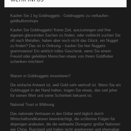
Kaufen Sie 1 kg Goldnuggets - Goldnuggets zu verkaufen -
goldbullionshops
Kaufen Sie Goldnuggets! Keine Zeit, auszusteigen und Ihre
eigenen glänzenden Sachen zu finden, oder vielleicht suchen Sie
oft nach Metallen, haben aber noch nicht das Glück, ein Nugget
zu finden? Das ist in Ordnung – kaufen Sie hier Nuggets
grammweise! Ein wirklich tolles Geschenk, wenn Sie einem
Freund oder geliebten Menschen etwas von Ihrem Goldfieber
schenken möchten!
Warum in Goldnuggets investieren?
Die einfache Antwort ist, weil Gold sehr wertvoll ist. Wenn Sie ein
Goldnugget in der Hand halten, tragen Sie etwas, das seit jeher
für seinen Wert und seine Schönheit bekannt ist.
National Trust in Währung
Das nationale Vertrauen in den Dollar wird täglich durch
Wirtschaftsindikatoren beeinträchtigt, die schlimme Folgen für
diejenigen andeuten, die die weltweite Divergenz großer Nationen
wie China, Russland und Indien nicht anerkennen und ehemalige