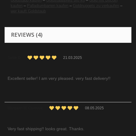
Goldstaub kaufen
–
Goldstaubpreis pro kg
–
Gold mit Bitcoin
kaufen
–
Palladiumbarren kaufen
–
Goldnuggets zu verkaufen
–
wer kauft Goldstaub
REVIEWS (4)
Susie D
21.03.2025
Excellent seller! I am very pleased. very fast delivery!!
Margaret M. Cordova
08.05.2025
Very fast shipping!! looks great. Thanks.