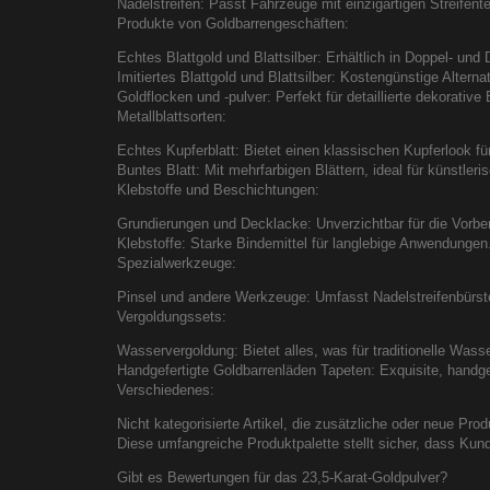
Nadelstreifen: Passt Fahrzeuge mit einzigartigen Streifente
Produkte von Goldbarrengeschäften:
Echtes Blattgold und Blattsilber: Erhältlich in Doppel- und
Imitiertes Blattgold und Blattsilber: Kostengünstige Alterna
Goldflocken und -pulver: Perfekt für detaillierte dekorative 
Metallblattsorten:
Echtes Kupferblatt: Bietet einen klassischen Kupferlook 
Buntes Blatt: Mit mehrfarbigen Blättern, ideal für künstler
Klebstoffe und Beschichtungen:
Grundierungen und Decklacke: Unverzichtbar für die Vorbe
Klebstoffe: Starke Bindemittel für langlebige Anwendungen
Spezialwerkzeuge:
Pinsel und andere Werkzeuge: Umfasst Nadelstreifenbürst
Vergoldungssets:
Wasservergoldung: Bietet alles, was für traditionelle Wass
Handgefertigte Goldbarrenläden Tapeten: Exquisite, handge
Verschiedenes:
Nicht kategorisierte Artikel, die zusätzliche oder neue Prod
Diese umfangreiche Produktpalette stellt sicher, dass Kun
Gibt es Bewertungen für das 23,5-Karat-Goldpulver?