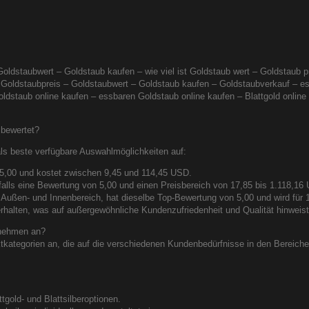
Goldstaubwert – Goldstaub kaufen – wie viel ist Goldstaub wert – Goldstaub
 Goldstaubpreis – Goldstaubwert – Goldstaub kaufen – Goldstaubverkauf – es
staub online kaufen – essbaren Goldstaub online kaufen – Blattgold online 
 bewertet?
als beste verfügbare Auswahlmöglichkeiten auf:
 5,00 und kostet zwischen 9,45 und 114,45 USD.
falls eine Bewertung von 5,00 und einen Preisbereich von 17,85 bis 1.118,16
n Außen- und Innenbereich, hat dieselbe Top-Bewertung von 5,00 und wird für
rhalten, was auf außergewöhnliche Kundenzufriedenheit und Qualität hinweist
rnehmen an?
ktkategorien an, die auf die verschiedenen Kundenbedürfnisse in den Bereiche
gold- und Blattsilberoptionen.