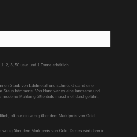
1, 2, 3, 50 usw. und 1 Tonne erhältlich.
ünnen Staub von Edelmetall und schmückt damit eine
nnem Staub hämmerte. Von Hand war es eine langsame und
s moderne Mahlen größtenteils maschinell durchgeführt,
tlich, oft nur ein wenig über dem Marktpreis von Gold.
ein wenig über dem Marktpreis von Gold. Dieses wird dann in