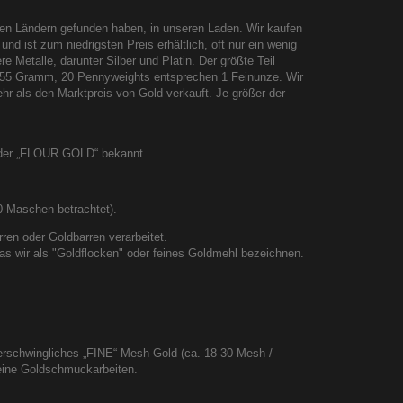
en Ländern gefunden haben, in unseren Laden. Wir kaufen
d ist zum niedrigsten Preis erhältlich, oft nur ein wenig
 Metalle, darunter Silber und Platin. Der größte Teil
,55 Gramm, 20 Pennyweights entsprechen 1 Feinunze. Wir
hr als den Marktpreis von Gold verkauft. Je größer der
 oder „FLOUR GOLD“ bekannt.
0 Maschen betrachtet).
rren oder Goldbarren verarbeitet.
as wir als "Goldflocken" oder feines Goldmehl bezeichnen.
 erschwingliches „FINE“ Mesh-Gold (ca. 18-30 Mesh /
feine Goldschmuckarbeiten.