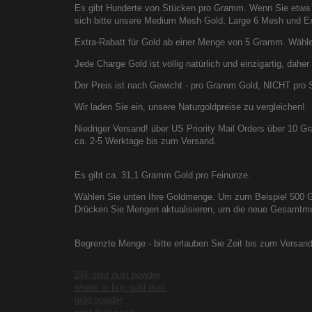
Es gibt Hunderte von Stücken pro Gramm. Wenn Sie etwa 
sich bitte unsere Medium Mesh Gold, Large 6 Mesh und Ext
Extra-Rabatt für Gold ab einer Menge von 5 Gramm. Wähle
Jede Charge Gold ist völlig natürlich und einzigartig, dahe
Der Preis ist nach Gewicht - pro Gramm Gold, NICHT pro 
Wir laden Sie ein, unsere Naturgoldpreise zu vergleichen!
Niedriger Versand! über US Priority Mail Orders über 10 Gr
ca. 2-5 Werktage bis zum Versand.
Es gibt ca. 31,1 Gramm Gold pro Feinunze.
Wählen Sie unten Ihre Goldmenge. Um zum Beispiel 500 Gr
Drücken Sie Mengen aktualisieren, um die neue Gesamtmeng
Begrenzte Menge - bitte erlauben Sie Zeit bis zum Versan
24k gold dust powder
where to buy gold dust
gold powder