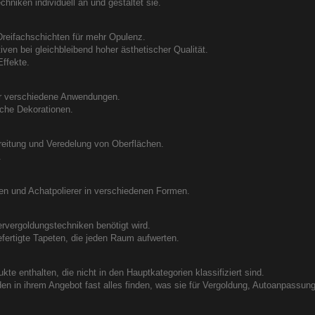
chniken individuell an und gestaltet sie.
 Dreifachschichten für mehr Opulenz.
tiven bei gleichbleibend hoher ästhetischer Qualität.
Effekte.
für verschiedene Anwendungen.
ische Dekorationen.
reitung und Veredelung von Oberflächen.
.
en und Achatpolierer in verschiedenen Formen.
ervergoldungstechniken benötigt wird.
fertigte Tapeten, die jeden Raum aufwerten.
ukte enthalten, die nicht in den Hauptkategorien klassifiziert sind.
den in ihrem Angebot fast alles finden, was sie für Vergoldung, Autoanpassu