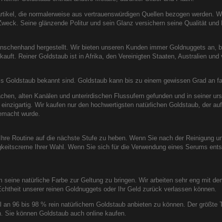
partikel, die normalerweise aus vertrauenswürdigen Quellen bezogen werden. W
r Zweck. Seine glänzende Politur und sein Glanz versichern seine Qualität und 
nschenhand hergestellt. Wir bieten unseren Kunden immer Goldnuggets an, b
uft. Reiner Goldstaub ist in Afrika, den Vereinigten Staaten, Australien und v
 als Goldstaub bekannt sind. Goldstaub kann bis zu einem gewissen Grad an 
chen, alten Kanälen und unterirdischen Flussufern gefunden und in seiner ur
 einzigartig. Wir kaufen nur den hochwertigsten natürlichen Goldstaub, der auf
gemacht wurde.
 Ihre Routine auf die nächste Stufe zu heben. Wenn Sie nach der Reinigung 
gkeitscreme Ihrer Wahl. Wenn Sie sich für die Verwendung eines Serums ents
um seine natürliche Farbe zur Geltung zu bringen. Wir arbeiten sehr eng mit d
chtheit unserer reinen Goldnuggets oder Ihr Geld zurück verlassen können.
l an 96 bis 98 % rein natürlichem Goldstaub anbieten zu können. Der größte T
. Sie können Goldstaub auch online kaufen.