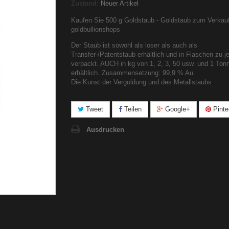
Zustand:
Neuer Artikel
Kaufen Sie 500 g Goldstaub - Goldstaub zum Verkauf
goldbullionshops
Der Staub ist sowohl als loser als auch als
Transfer-/Patentstaub erhältlich und in Flaschen zu j
verpackt. AUCH in kg von 1, 2, 3, 50 usw. und 1 Ton
erhältlich. Zusammensetzung: 99,9 % Au.
Die Kunst der Vergoldung und des Metallstaubs
Tweet
Teilen
Google+
Pinte
Ausdrucken