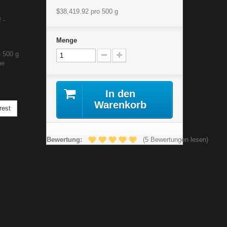
$38,419.92
pro 500 g
 -
Menge
e 500 g
ne
In den
Warenkorb
rest
Bewertung:
(5 Bewertungen lesen)