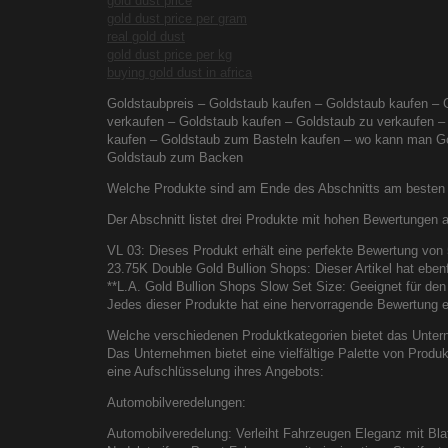
gold dust price
gold dust price per gram
real gold dust
gold dust price per kg
buying gold dust in africa
Goldstaubpreis – Goldstaub kaufen – Goldstaub kaufen – 
verkaufen – Goldstaub kaufen – Goldstaub zu verkaufen –
kaufen – Goldstaub zum Basteln kaufen – wo kann man Gold
Goldstaub zum Backen
Welche Produkte sind am Ende des Abschnitts am besten
Der Abschnitt listet drei Produkte mit hohen Bewertungen 
VL 03: Dieses Produkt erhält eine perfekte Bewertung von
23.75K Double Gold Bullion Shops: Dieser Artikel hat eben
**L.A. Gold Bullion Shops Slow Set Size: Geeignet für de
Jedes dieser Produkte hat eine hervorragende Bewertung e
Welche verschiedenen Produktkategorien bietet das Unte
Das Unternehmen bietet eine vielfältige Palette von Produ
eine Aufschlüsselung ihres Angebots:
Automobilveredelungen:
Automobilveredelung: Verleiht Fahrzeugen Eleganz mit Blatt