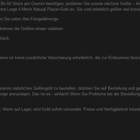
30–50 Stück pro Gramm benötigen, probieren Sie unsere nächste Größe – kl
ra Large 4 Mesh Natural Placer-Gold an. Sie sind erheblich größer und kost
n Sie unten Ihre Feingoldmenge.
r können die Größen etwas variieren.
Stück.
amm ist keine zusätzliche Versicherung erforderlich, die zur Endsumme hinzugef
amm natürliches Seifengold zu bestellen, drücken Sie auf Bestellung und g
e anzuzeigen. Das ist es - einfach! Wenn Sie Probleme bei der Bestellung ha
d. Wenn auf Lager, wird Gold sofort versendet. Preise und Verfügbarkeit kön