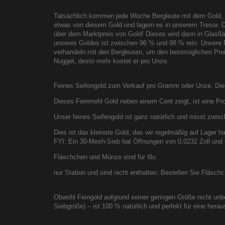
Tatsächlich kommen jede Woche Bergleute mit dem Gold, d
etwas von diesem Gold und lagern es in unserem Tresor. Da
über dem Marktpreis von Gold! Dieses wird dann in Glasfläs
unseres Goldes ist zwischen 96 % und 98 % rein. Unsere
verhandeln mit den Bergleuten, um den bestmöglichen Preis
Nugget, desto mehr kostet er pro Unze.
Feines Seifengold zum Verkauf pro Gramm oder Unze. Diese
Dieses Feinmehl Gold neben einem Cent zeigt, ist eine P
Unser feines Seifengold ist ganz natürlich und misst zwis
Dies ist das kleinste Gold, das wir regelmäßig auf Lager ha
FYI: Ein 30-Mesh-Sieb hat Öffnungen von 0,0232 Zoll und G
Fläschchen und Münze sind für Illu
nur Station und sind nicht enthalten. Bestellen Sie Fläschc
Obwohl Feingold aufgrund seiner geringen Größe nicht unbe
Siebgröße) – ist 100 % natürlich und perfekt für eine he