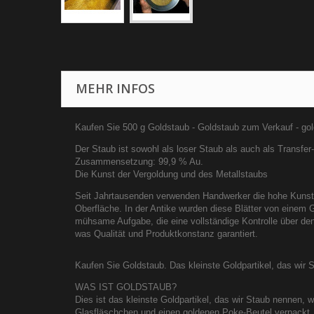
MEHR INFOS
Kaufen Sie 500 g Goldstaub - Goldstaub zum Verkauf - gol
Der Staub ist sowohl als loser Staub als auch als Transfer-
Zusammensetzung: 99,9 % Au.
Die Kunst der Vergoldung und des Metallstaubs
Seit Jahrtausenden verwenden Handwerker die hohe Kunst
Oberfläche. In der Antike wurden diese Blätter von einem
mühsame Aufgabe, die eine vollständige Kontrolle über de
was Qualität und Produktkonstanz garantiert.
Kaufen Sie Goldstaub. Das kleinste Goldpartikel, das wir S
WAS IST GOLDSTAUB?
Dies ist das kleinste Goldpartikel, das wir Staub nennen, 
Glasfläschchen und einen goldenen Poke-Beutel verpackt. R