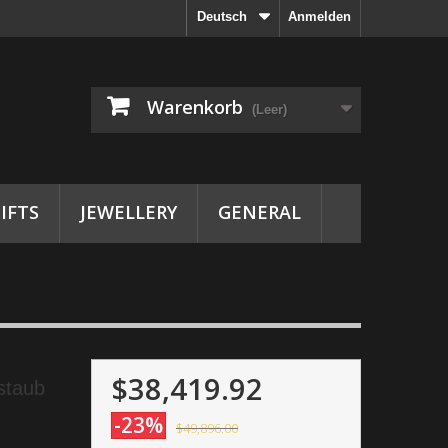
Deutsch
Anmelden
Warenkorb
(Leer)
IFTS
JEWELLERY
GENERAL
$38,419.92
staub
-23%
$49,896.00