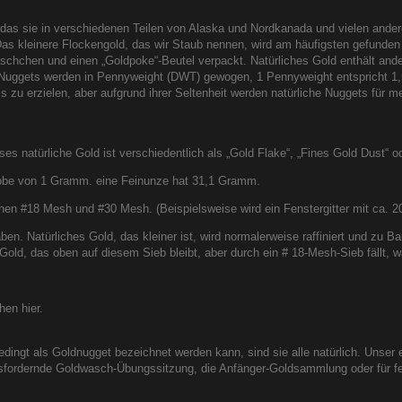
as sie in verschiedenen Teilen von Alaska und Nordkanada und vielen ander
s kleinere Flockengold, das wir Staub nennen, wird am häufigsten gefunden un
chchen und einen „Goldpoke“-Beutel verpackt. Natürliches Gold enthält andere
 Nuggets werden in Pennyweight (DWT) gewogen, 1 Pennyweight entspricht 1
 zu erzielen, aber aufgrund ihrer Seltenheit werden natürliche Nuggets für me
s natürliche Gold ist verschiedentlich als „Gold Flake“, „Fines Gold Dust“
robe von 1 Gramm. eine Feinunze hat 31,1 Gramm.
chen #18 Mesh und #30 Mesh. (Beispielsweise wird ein Fenstergitter mit ca. 2
ben. Natürliches Gold, das kleiner ist, wird normalerweise raffiniert und zu Ba
old, das oben auf diesem Sieb bleibt, aber durch ein # 18-Mesh-Sieb fällt, w
hen hier.
dingt als Goldnugget bezeichnet werden kann, sind sie alle natürlich. Unser
rausfordernde Goldwasch-Übungssitzung, die Anfänger-Goldsammlung oder für 