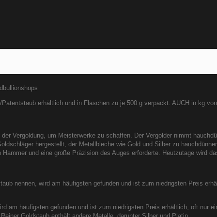
dbullionshops
/Patentstaub erhältlich und in Flaschen zu je 500 g verpackt. AUCH in kg von 
 der Vergoldung, um Meisterwerke zu schaffen. Der Vergolder nimmt hauchd
 Goldschläger hergestellt, der Metallbleche wie Gold und Silber zu hauchdü
n Hammer und eine große Präzision des Auges erforderte. Heutzutage wird da
taub nennen, wird am häufigsten gefunden und ist zum niedrigsten Preis erhäl
wird am häufigsten gefunden und ist zum niedrigsten Preis erhältlich, oft nur 
einer Goldstaub enthält andere Metalle, darunter Silber und Platin.