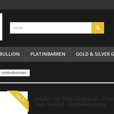
 BULLION
PLATINBARREN
GOLD & SILVER G
- goldbullionshops
SALE!
Kaufen Sie 500g Goldstaub - Gold
zum Verkauf - goldbullionshops