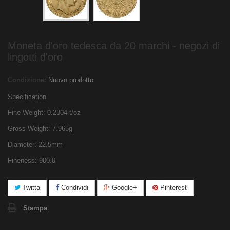
Moneta d'oro tedesca da 20 marchi - negozi di
lingotti d'oro
Condizione:
Nuovo prodotto
Specification
Fine Weight: 0.2304 t/oz
Gross Weight: 7.965g
Diameter: 22.5mm
Fineness: 900.0
Twitta
Condividi
Google+
Pinterest
Stampa