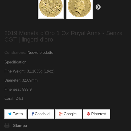
2019 Moneta d'Oro 1 Oz Royal Arms - Senza
CGT | lingotti d'oro
Condizione:
Nuovo prodotto
Specification
Fine Weight: 31.1035g (1t/oz)
Diameter: 32.69mm
Fineness: 999.9
Carat: 24ct
Twitta
Condividi
Google+
Pinterest
Stampa