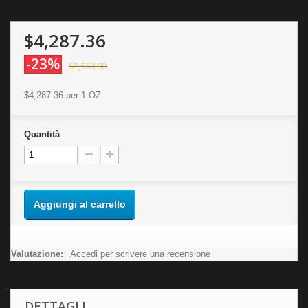
$4,287.36
-23%
$5,568.00
$4,287.36
per 1 OZ
Quantità
Aggiungi al carrello
Valutazione:
Accedi per scrivere una recensione
DETTAGLI