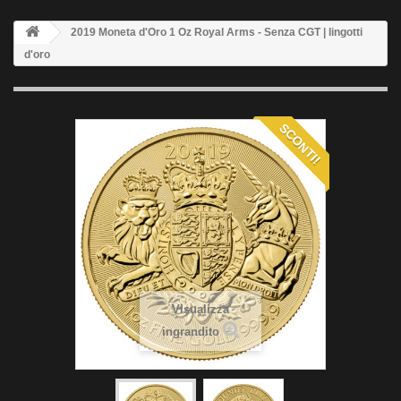
2019 Moneta d'Oro 1 Oz Royal Arms - Senza CGT | lingotti
d'oro
SCONTI!
Visualizza
ingrandito