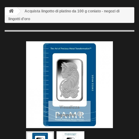
Acquista lingotto di platino da 100 g coniato - negozi di
lingotti d'oro
Visualizza
ingrandito