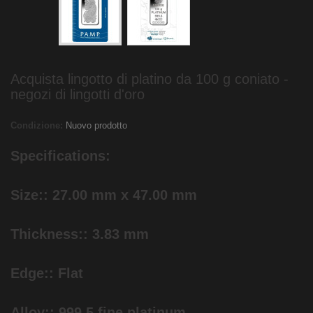
Acquista lingotto di platino da 100 g coniato -
negozi di lingotti d'oro
Condizione:
Nuovo prodotto
Specifications:
Size:: 27.00 mm x 47.00 mm
Thickness:: 3.83 mm
Edge:: Flat
Alloy:: 999.5 fine platinum