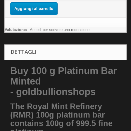
Aggiungi al carrello
Valutazione:
Accedi per scrivere una recensione
DETTAGLI
Buy 100 g Platinum Bar
Minted
- goldbullionshops
The Royal Mint Refinery
(RMR) 100g platinum bar
contains 100g of 999.5 fine