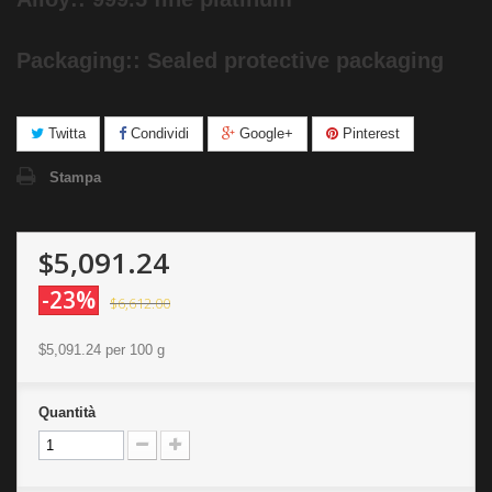
Packaging:: Sealed protective packaging
Twitta
Condividi
Google+
Pinterest
Stampa
$5,091.24
-23%
$6,612.00
$5,091.24
per 100 g
Quantità