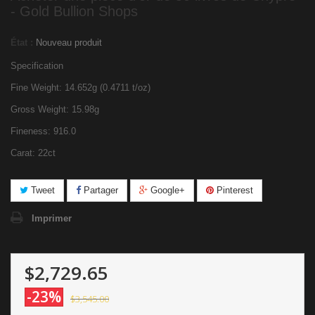
- Gold Bullion Shops
État :
Nouveau produit
Specification
Fine Weight: 14.652g (0.4711 t/oz)
Gross Weight: 15.98g
Fineness: 916.0
Carat: 22ct
Tweet
Partager
Google+
Pinterest
Imprimer
$2,729.65
-23%
$3,545.00