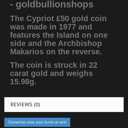
- goldbullionshops
The Cypriot £50 gold coin
was made in 1977 and
features the Island on one
side and the Archbishop
Makarios on the reverse.
The coin is struck in 22
carat gold and weighs
15.98g.
REVIEWS (0)
Connectez-vous pour écrire un avis