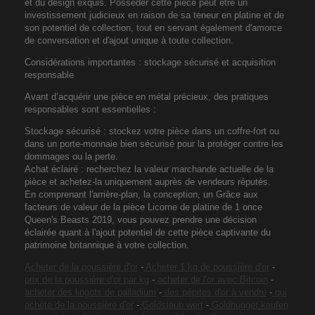
et du design exquis. Posséder cette pièce peut être un
investissement judicieux en raison de sa teneur en platine et de
son potentiel de collection, tout en servant également d'amorce
de conversation et d'ajout unique à toute collection.
Considérations importantes : stockage sécurisé et acquisition
responsable
Avant d’acquérir une pièce en métal précieux, des pratiques
responsables sont essentielles :
Stockage sécurisé : stockez votre pièce dans un coffre-fort ou
dans un porte-monnaie bien sécurisé pour la protéger contre les
dommages ou la perte.
Achat éclairé : recherchez la valeur marchande actuelle de la
pièce et achetez-la uniquement auprès de vendeurs réputés.
En comprenant l'arrière-plan, la conception, un Grâce aux
facteurs de valeur de la pièce Licorne de platine de 1 once
Queen's Beasts 2019, vous pouvez prendre une décision
éclairée quant à l'ajout potentiel de cette pièce captivante du
patrimoine britannique à votre collection.
Acheter de la poussière d'or
-
Acheter 1 kg de poussière d'or
-
prix de la poussière d'or par kg
-
acheter de l'or avec Bitcoin
-
acheter des lingots de palladium
-
des pépites d'or à vendre
-
qui
achète de la poussière d'or
-
Goldstaub wert
-
Goldnugget kaufen