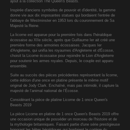
ajout à la collection The Queen's Beasts.
Inspirée d'anciens symboles de pouvoir et d'identité, la gamme
donne vie aux dix imposantes statues qui bordaient l'entrée de
l'abbaye de Westminster en 1953 lors du couronnement de Sa
Majesté la Reine.
La licorne est apparue pour la première fois dans l'héraldique
écossaise au XIIe siècle, après que Guillaume Ier ait créé une
première forme des armoiries écossaises. Jacques Ier
d'Angleterre, qui unifia les royaumes d'Angleterre et d'Écosse,
choisit la Licorne écossaise pour rejoindre le Lion d'Angleterre
pour soutenir les armes royales. Depuis, le couple est apparu
ensemble.
Suite au succès des pièces précédentes représentant la licorne,
cette édition d'une once en platine présente le même motif
original de Jody Clark. Enchaîné, mais pas intimidé, il capture la
majesté de l’animal national de l’Écosse.
Considérant la pièce de platine Licorne de 1 once Queen's
Beasts 2019
La pièce Licorne en platine de 1 once Queen's Beasts 2019 offre
une occasion unique de posséder un morceau de l'histoire et de
la mythologie britanniques. Faisant partie d'une série prestigieuse
honorant les bêtes héraldiques qui bordaient le cortège du