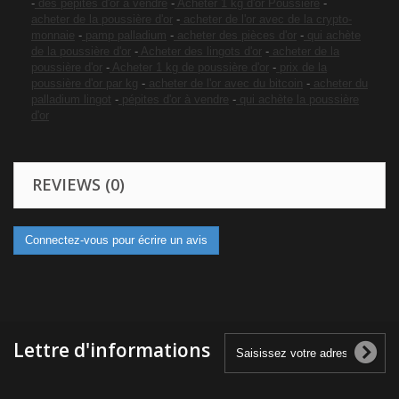
-
des pépites d'or à vendre
-
Acheter 1 kg d'or Poussière
-
acheter de la poussière d'or
-
acheter de l'or avec de la crypto-
monnaie
-
pamp palladium
-
acheter des pièces d'or
-
qui achète
de la poussière d'or
-
Acheter des lingots d'or
-
acheter de la
poussière d'or
-
Acheter 1 kg de poussière d'or
-
prix de la
poussière d'or par kg
-
acheter de l'or avec du bitcoin
-
acheter du
palladium lingot
-
pépites d'or à vendre
-
qui achète la poussière
d'or
REVIEWS (0)
Connectez-vous pour écrire un avis
Lettre d'informations