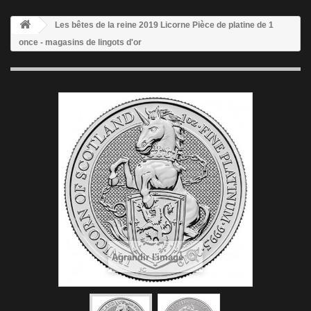
Les bêtes de la reine 2019 Licorne Pièce de platine de 1
once - magasins de lingots d'or
Agrandir l'image