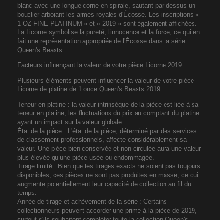
blanc avec une longue corne en spirale, sautant par-dessus un
bouclier arborant les armes royales d'Écosse. Les inscriptions «
1 OZ FINE PLATINUM » et « 2019 » sont également affichées.
La Licorne symbolise la pureté, l'innocence et la force, ce qui en
fait une représentation appropriée de l'Écosse dans la série
Queen's Beasts.
Facteurs influençant la valeur de votre pièce Licorne 2019
Plusieurs éléments peuvent influencer la valeur de votre pièce
Licorne de platine de 1 once Queen's Beasts 2019 :
Teneur en platine : la valeur intrinsèque de la pièce est liée à sa
teneur en platine, les fluctuations du prix au comptant du platine
ayant un impact sur la valeur globale.
État de la pièce : L'état de la pièce, déterminé par des services
de classement professionnels, affecte considérablement sa
valeur. Une pièce bien conservée et non circulée aura une valeur
plus élevée qu’une pièce usée ou endommagée.
Tirage limité : Bien que les tirages exacts ne soient pas toujours
disponibles, ces pièces ne sont pas produites en masse, ce qui
augmente potentiellement leur capacité de collection au fil du
temps.
Année de tirage et achèvement de la série : Certains
collectionneurs peuvent accorder une prime à la pièce de 2019,
surtout s'ils souhaitent compléter toute la collection Queen's