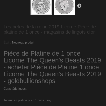
Les bêtes de la reine 2019 Licorne Pièce de
platine de 1 once - magasins de lingots d'or
État :
Nouveau produit
Pièce de Platine de 1 once
Licorne The Queen's Beasts 2019
- acheter Pièce de Platine 1 once
Licorne The Queen's Beasts 2019
- goldbullionshops
Caractéristiques:
Teneur en platine pur : 1 once Troy