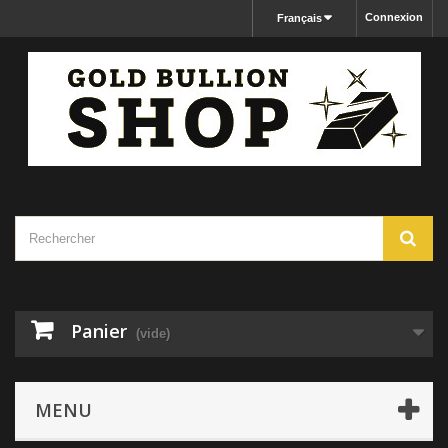
Connexion
Français
Panier
(vide)
MENU