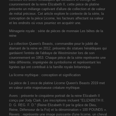
couronnement de la reine Elizabeth II, cette pièce de platine
présente un mélange captivant d'allure de collection et de valeur
de métal précieux. Cet article explore le contexte de la série, la
conception de la pièce Licorne, les facteurs affectant sa valeur
et les endroits où vous pourriez en acquérir une.
Ménagerie royale : série de pièces de monnaie Les bêtes de la
reine
La collection Queen's Beasts, commandée pour le jubilé de
diamant de la reine en 2012, présente dix statues héraldiques qui
gardaient l'entrée de l'abbaye de Westminster lors de son
couronnement en 1953. Chaque pièce de la série représente une
bête différente, imprégnée de symbolisme et représentant les
lignées qui ont contribué à la famille royale britannique.
La licorne mythique : conception et signification
La pièce de 1 once de platine Licorne Queen's Beasts 2019 met
en valeur cette majestueuse créature mythique.
Avers : présente le cinquième portrait de la reine Elizabeth II
conçu par Jody Clark. Les inscriptions incluent "ELIZABETH II.
D. G. REG. F. D." (Reine Elizabeth II par la grâce de Dieu,
Reine, Défenseur de la Foi) et la dénomination « 100 POUNDS ».
Revers : représente une image puissante d'une licorne, un cheval