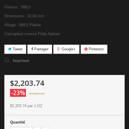
Finesse : 999,5
Dimensions:: 32,69 mm
Alliage : 999,5 Platine
Concepteur inversé Philip Nathan
Tweet
Partager
Google+
Pinterest
Imprimer
$2,203.74
-23%
$2,862.00
$2,203.74
par 1 OZ
Quantité