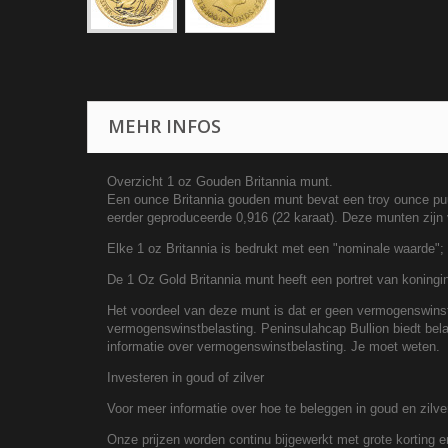
MEHR INFOS
Overzicht 1 oz Gouden Britannia munt.
Een ounce Britannia gouden munt bevat een troy ounce puu
eerder geproduceerde 0,916 (22 karaat). Deze munten zijn v
Elke 1 oz Britannia is bedrukt met een "nominale waarde";
De 1 Oz Gold Britannia munt heeft een portret van koningin 
Het voordeel van deze munt is dat er geen vermogenswinstb
vermogenswinstbelasting. Peninsulahcap Bullion biedt bel
informatie over vermogenswinstbelasting. Je moet weten.
Investeren in goud of zilver
Voor meer informatie over hoe te beleggen in goud en zil
Onze prijzen worden continu bijgewerkt met grote korting e