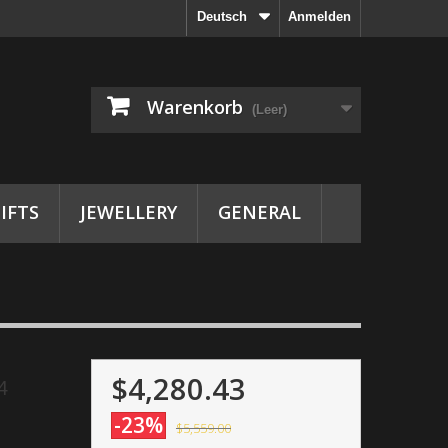
Deutsch
Anmelden
Warenkorb
(Leer)
IFTS
JEWELLERY
GENERAL
$4,280.43
4
-23%
$5,559.00