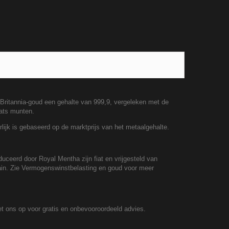
 Britannia-goud een gehalte van 999,9, vergeleken met de
aats munten.
ijk is gebaseerd op de marktprijs van het metaalgehalte.
ceerd door Royal Mentha zijn fiat en vrijgesteld van
tain. Zie Vermogenswinstbelasting en goud voor meer
t ons op voor gratis en onbevooroordeeld advies.