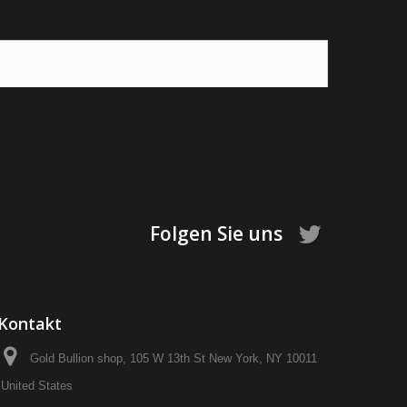
Folgen Sie uns
Kontakt
Gold Bullion shop, 105 W 13th St New York, NY 10011
United States