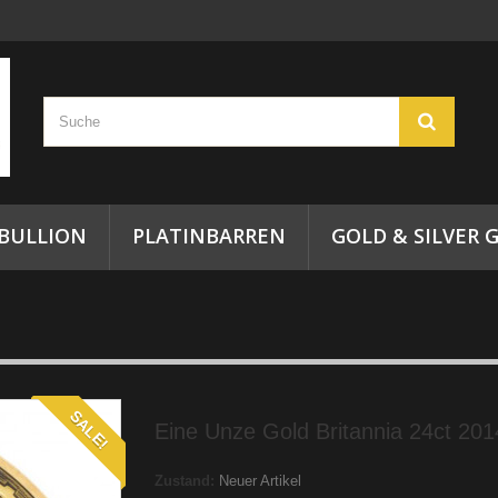
 BULLION
PLATINBARREN
GOLD & SILVER G
SALE!
Eine Unze Gold Britannia 24ct 201
Zustand:
Neuer Artikel