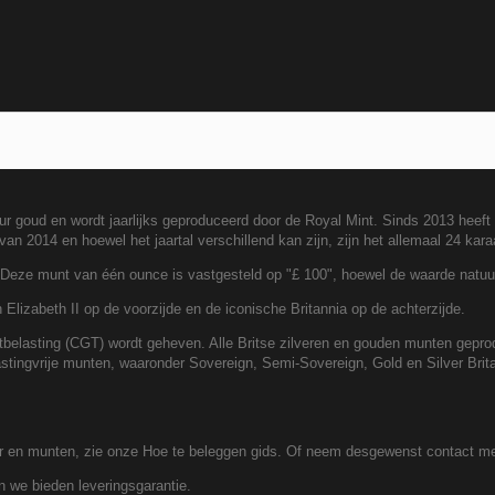
r goud en wordt jaarlijks geproduceerd door de Royal Mint. Sinds 2013 heeft
an 2014 en hoewel het jaartal verschillend kan zijn, zijn het allemaal 24 kar
 Deze munt van één ounce is vastgesteld op "£ 100", hoewel de waarde natuurl
Elizabeth II op de voorzijde en de iconische Britannia op de achterzijde.
elasting (CGT) wordt geheven. Alle Britse zilveren en gouden munten geprodu
astingvrije munten, waaronder Sovereign, Semi-Sovereign, Gold en Silver Bri
ver en munten, zie onze Hoe te beleggen gids. Of neem desgewenst contact me
n we bieden leveringsgarantie.