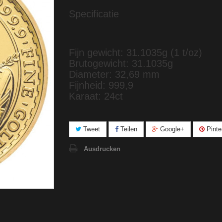
Specificatie
Fijn gewicht: 31.1035g (1 t/oz)
Brutogewicht: 31.1035g
Diameter: 32,69 mm
Fijnheid: 999,9
Karaat: 24ct
Tweet
Teilen
Google+
Pinte
Ausdrucken