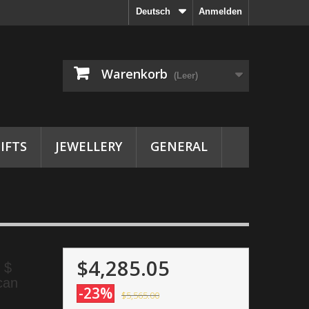
Deutsch
Anmelden
Warenkorb
(Leer)
IFTS
JEWELLERY
GENERAL
$4,285.05
 $
can
-23%
$5,565.00