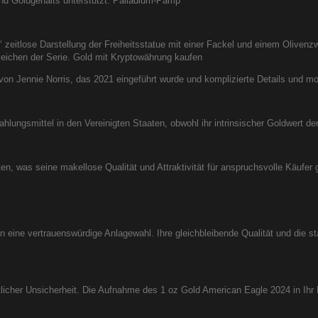
nd Goldgehalts unterstützt. Palladium-Pamp
 zeitlose Darstellung der Freiheitsstatue mit einer Fackel und einem Olivenz
zeichen der Serie. Gold mit Kryptowährung kaufen
von Jennie Norris, das 2021 eingeführt wurde und komplizierte Details und mo
hlungsmittel in den Vereinigten Staaten, obwohl ihr intrinsischer Goldwert de
, was seine makellose Qualität und Attraktivität für anspruchsvolle Käufer 
en eine vertrauenswürdige Anlagewahl. Ihre gleichbleibende Qualität und die s
ftlicher Unsicherheit. Die Aufnahme des 1 oz Gold American Eagle 2024 in Ihr P