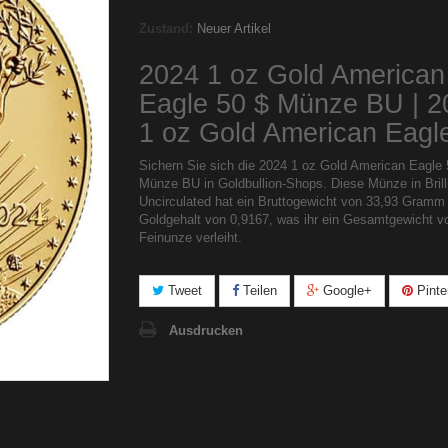
Zustand:
Neuer Artikel
2024 1 oz Gold American
Eagle 50 $ Münze BU | 2
1 oz Gold American Eagl
Sichern Sie sich die 2024 1 oz Gold American Eagle 
Münze BU in Goldbullion-Shops. Diese Münze in Brill
Uncirculated hat ein Bruttogewicht von 33,93 Gramm
Goldgehalt von 0,9167, was ihr ein Gesamtgewicht v
Feinunze verleiht.
Tweet
Teilen
Google+
Pinte
Ausdrucken