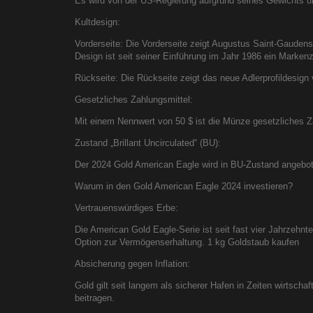
Es wird von der US-Regierung aufgrund seines Gewichts u
Kultdesign:
Vorderseite: Die Vorderseite zeigt Augustus Saint-Gaudens‘
Design ist seit seiner Einführung im Jahr 1986 ein Marken
Rückseite: Die Rückseite zeigt das neue Adlerprofildesign 
Gesetzliches Zahlungsmittel:
Mit einem Nennwert von 50 $ ist die Münze gesetzliches Za
Zustand „Brillant Uncirculated“ (BU):
Der 2024 Gold American Eagle wird in BU-Zustand angeboten
Warum in den Gold American Eagle 2024 investieren?
Vertrauenswürdiges Erbe:
Die American Gold Eagle-Serie ist seit fast vier Jahrzehnt
Option zur Vermögenserhaltung. 1 kg Goldstaub kaufen
Absicherung gegen Inflation:
Gold gilt seit langem als sicherer Hafen in Zeiten wirtscha
beitragen.