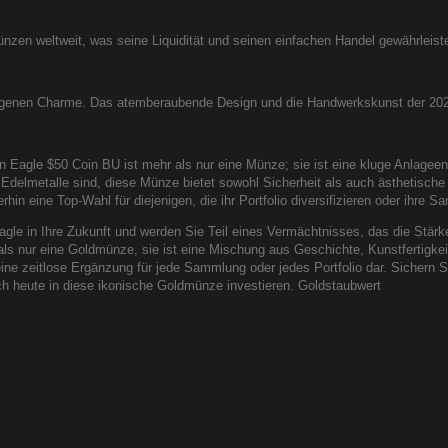
nzen weltweit, was seine Liquidität und seinen einfachen Handel gewährleist
igenen Charme. Das atemberaubende Design und die Handwerkskunst der 202
 Eagle $50 Coin BU ist mehr als nur eine Münze; sie ist eine kluge Anlage
er Edelmetalle sind, diese Münze bietet sowohl Sicherheit als auch ästhetisch
hin eine Top-Wahl für diejenigen, die ihr Portfolio diversifizieren oder ihre
le in Ihre Zukunft und werden Sie Teil eines Vermächtnisses, das die Stärke
 nur eine Goldmünze, sie ist eine Mischung aus Geschichte, Kunstfertigkeit u
eine zeitlose Ergänzung für jede Sammlung oder jedes Portfolio dar. Sichern 
och heute in diese ikonische Goldmünze investieren. Goldstaubwert