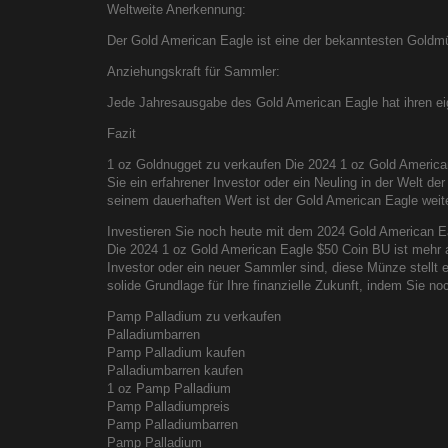
Weltweite Anerkennung:
Der Gold American Eagle ist eine der bekanntesten Goldmü
Anziehungskraft für Sammler:
Jede Jahresausgabe des Gold American Eagle hat ihren e
Fazit
1 oz Goldnugget zu verkaufen Die 2024 1 oz Gold American
Sie ein erfahrener Investor oder ein Neuling in der Welt d
seinem dauerhaften Wert ist der Gold American Eagle weiter
Investieren Sie noch heute mit dem 2024 Gold American Eag
Die 2024 1 oz Gold American Eagle $50 Coin BU ist mehr als
Investor oder ein neuer Sammler sind, diese Münze stellt 
solide Grundlage für Ihre finanzielle Zukunft, indem Sie n
Pamp Palladium zu verkaufen
Palladiumbarren
Pamp Palladium kaufen
Palladiumbarren kaufen
1 oz Pamp Palladium
Pamp Palladiumpreis
Pamp Palladiumbarren
Pamp Palladium