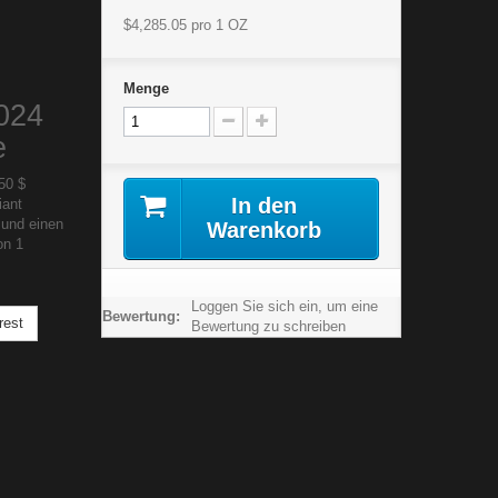
$4,285.05
pro 1 OZ
Menge
024
e
50 $
In den
iant
 und einen
Warenkorb
on 1
Loggen Sie sich ein, um eine
Bewertung:
rest
Bewertung zu schreiben