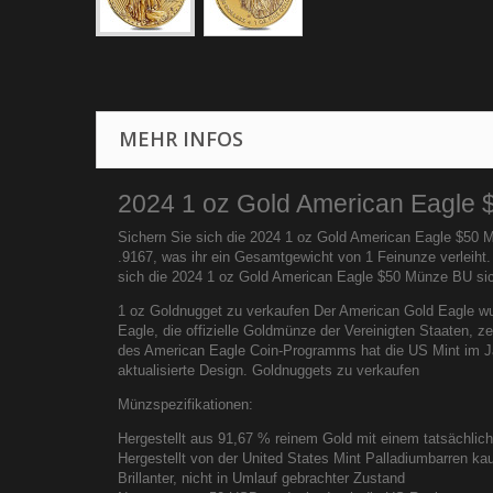
MEHR INFOS
2024 1 oz Gold American Eagle
Sichern Sie sich die 2024 1 oz Gold American Eagle $50 M
.9167, was ihr ein Gesamtgewicht von 1 Feinunze verleiht
sich die 2024 1 oz Gold American Eagle $50 Münze BU si
1 oz Goldnugget zu verkaufen Der American Gold Eagle wu
Eagle, die offizielle Goldmünze der Vereinigten Staaten, 
des American Eagle Coin-Programms hat die US Mint im Jah
aktualisierte Design. Goldnuggets zu verkaufen
Münzspezifikationen:
Hergestellt aus 91,67 % reinem Gold mit einem tatsächlic
Hergestellt von der United States Mint Palladiumbarren ka
Brillanter, nicht in Umlauf gebrachter Zustand