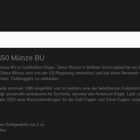
 $50 Münze BU
ünze BU in Goldbullion-Shops. Diese Münze in Brilliant Uncirculated hat ei
. Diese Münze wird von der US-Regierung unterstützt und hat einen Nennwert 
chern. Goldnuggets zu verkaufen
rde erstmals 1986 eingeführt und ist seitdem eine der beliebtesten Goldmün
zeigt universelle amerikanische Symbole, darunter den American Eagle, Lady L
r 2020 neue Rückseitendesigns für die Gold Eagles und Silver Eagles vorge
hen Goldgewicht von 1 oz
ufen