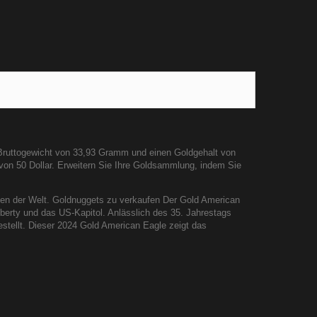
n Bruttogewicht von 33,93 Gramm und einen Goldgehalt von
von 50 Dollar. Erweitern Sie Ihre Goldsammlung, indem Sie
zen der Welt. Goldnuggets zu verkaufen Der Gold American
iberty und das US-Kapitol. Anlässlich des 35. Jahrestags
stellt. Dieser 2024 Gold American Eagle zeigt das