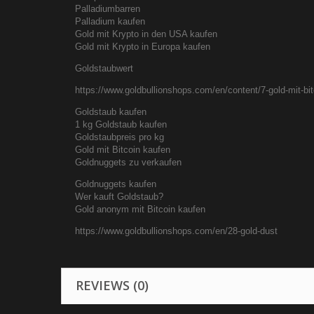
Palladiumbarren
Palladium kaufen
Gold mit Krypto in den USA kaufen
Gold mit Krypto in Europa kaufen
Goldstaubwert
https://www.goldbullionshops.com/en/content/7-gold-mit-bi
Goldstaub kaufen
1 kg Goldstaub kaufen
Goldstaubpreis pro kg
Gold mit Bitcoin kaufen
Goldnuggets zu verkaufen
Goldnuggets kaufen
Wer kauft Goldstaub?
Gold anonym mit Bitcoin kaufen
https://www.goldbullionshops.com/en/28-gold-dust
REVIEWS (0)