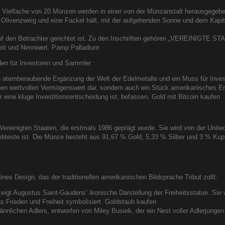
nd Vielfache von 20 Münzen werden in einer von der Münzanstalt herausgegeben
en Olivenzweig und eine Fackel hält, mit der aufgehenden Sonne und dem Kapito
 auf den Betrachter gerichtet ist. Zu den Inschriften gehören „VEREINIG
t und Nennwert. Pamp Palladium
den für Investoren und Sammler
 atemberaubende Ergänzung der Welt der Edelmetalle und ein Muss für Inves
inen wertvollen Vermögenswert dar, sondern auch ein Stück amerikanisches Erb
eine kluge Investitionsentscheidung ist, befassen. Gold mit Bitcoin kaufen
Vereinigten Staaten, die erstmals 1986 geprägt wurde. Sie wird von der United
ebteste ist. Die Münze besteht aus 91,67 % Gold, 5,33 % Silber und 3 % Kupf
es Design, das der traditionellen amerikanischen Bildsprache Tribut zollt:
igt Augustus Saint-Gaudens‘ ikonische Darstellung der Freiheitsstatue. Sie wir
 Frieden und Freiheit symbolisiert. Goldstaub kaufen
ännlichen Adlers, entworfen von Miley Busiek, der ein Nest voller Adlerjungen