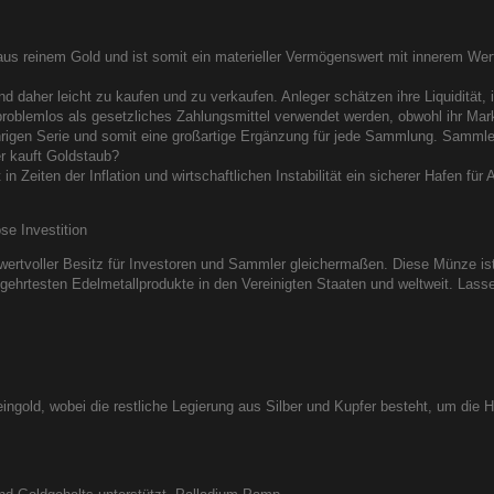
aus reinem Gold und ist somit ein materieller Vermögenswert mit innerem Wer
d daher leicht zu kaufen und zu verkaufen. Anleger schätzen ihre Liquidität, i
roblemlos als gesetzliches Zahlungsmittel verwendet werden, obwohl ihr Markt
ährigen Serie und somit eine großartige Ergänzung für jede Sammlung. Samml
r kauft Goldstaub?
in Zeiten der Inflation und wirtschaftlichen Instabilität ein sicherer Hafen fü
e Investition
ertvoller Besitz für Investoren und Sammler gleichermaßen. Diese Münze ist
egehrtesten Edelmetallprodukte in den Vereinigten Staaten und weltweit. Lass
ngold, wobei die restliche Legierung aus Silber und Kupfer besteht, um die H