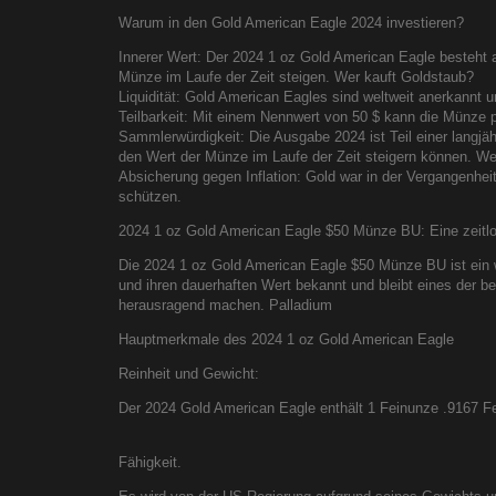
Warum in den Gold American Eagle 2024 investieren?
Innerer Wert: Der 2024 1 oz Gold American Eagle besteht 
Münze im Laufe der Zeit steigen. Wer kauft Goldstaub?
Liquidität: Gold American Eagles sind weltweit anerkannt un
Teilbarkeit: Mit einem Nennwert von 50 $ kann die Münze p
Sammlerwürdigkeit: Die Ausgabe 2024 ist Teil einer langj
den Wert der Münze im Laufe der Zeit steigern können. We
Absicherung gegen Inflation: Gold war in der Vergangenheit 
schützen.
2024 1 oz Gold American Eagle $50 Münze BU: Eine zeitlos
Die 2024 1 oz Gold American Eagle $50 Münze BU ist ein w
und ihren dauerhaften Wert bekannt und bleibt eines der b
herausragend machen. Palladium
Hauptmerkmale des 2024 1 oz Gold American Eagle
Reinheit und Gewicht:
Der 2024 Gold American Eagle enthält 1 Feinunze .9167 Fei
Fähigkeit.