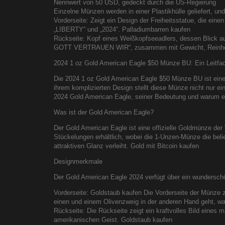
Nennwert von 50 USD, gedeckt durch die US-Regierung
Einzelne Münzen werden in einer Plastikhülle geliefert, u
Vorderseite: Zeigt ein Design der Freiheitsstatue, die ein
„LIBERTY“ und „2024“. Palladiumbarren kaufen
Rückseite: Kopf eines Weißkopfseeadlers, dessen Blick
GOTT VERTRAUEN WIR“, zusammen mit Gewicht, Reinhei
2024 1 oz Gold American Eagle $50 Münze BU: Ein Leitfa
Die 2024 1 oz Gold American Eagle $50 Münze BU ist eine
ihrem komplizierten Design stellt diese Münze nicht nur e
2024 Gold American Eagle, seiner Bedeutung und warum er 
Was ist der Gold American Eagle?
Der Gold American Eagle ist eine offizielle Goldmünze der 
Stückelungen erhältlich, wobei die 1-Unzen-Münze die beli
attraktiven Glanz verleiht. Gold mit Bitcoin kaufen
Designmerkmale
Der Gold American Eagle 2024 verfügt über ein wunderschön
Vorderseite: Goldstaub kaufen Die Vorderseite der Münze ze
einen und einem Olivenzweig in der anderen Hand geht, was
Rückseite: Die Rückseite zeigt ein kraftvolles Bild eines m
amerikanischen Geist. Goldstaub kaufen