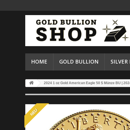
HOME
GOLD BULLION
SILVER
2024 1 oz Gold American Eagle 50 $ Münze BU | 202
NEU