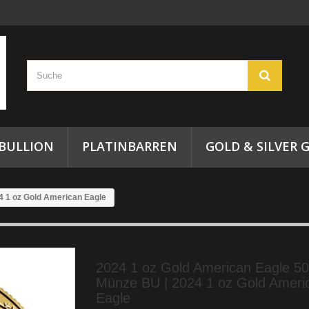
 BULLION
PLATINBARREN
GOLD & SILVER G
4 1 oz Gold American Eagle
2024 1 oz Gold American Eagle 50
Münze BU | 2024 1 oz Gold Ameri
Eagle