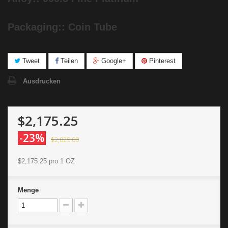
Packaging:: Coin Tube
Tweet
Teilen
Google+
Pinterest
Ausdrucken
$2,175.25
-23%
$2,825.00
$2,175.25
pro 1 OZ
Menge