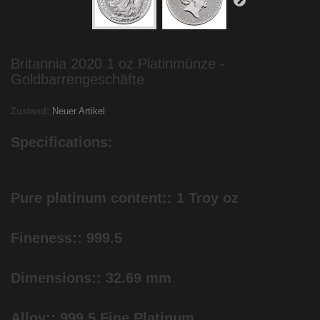
Britannia 2020 1 oz Platinmünze -
Goldbarrengeschäfte
Zustand:
Neuer Artikel
Specifications:
Pure platinum content:: 1 Troy oz
Fineness:: 999.5
Dimensions:: 32.69 mm
Alloy:: 999.5 Fine Platinum