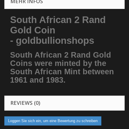
MEHR INFOS
South African 2 Rand
Gold Coin
- goldbullionshops
South African 2 Rand Gold
Coins were minted by the
South African Mint between
1961 and 1983.
REVIEWS (0)
Loggen Sie sich ein, um eine Bewertung zu schreiben