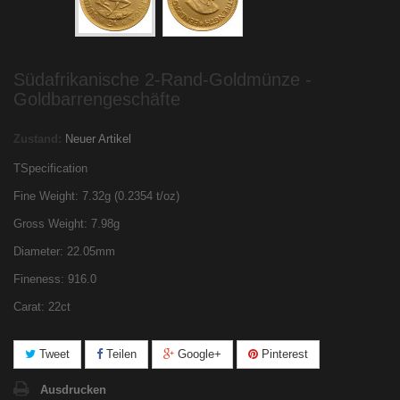
Südafrikanische 2-Rand-Goldmünze -
Goldbarrengeschäfte
Zustand:
Neuer Artikel
TSpecification
Fine Weight: 7.32g (0.2354 t/oz)
Gross Weight: 7.98g
Diameter: 22.05mm
Fineness: 916.0
Carat: 22ct
Tweet
Teilen
Google+
Pinterest
Ausdrucken