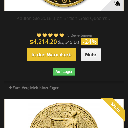
Kaufen Sie 2018 1 oz British Gold Queen's...
3 Bewertungen
$4,214.20
-24%
$5,545.00
In den Warenkorb
Mehr
Auf Lager
Zum Vergleich hinzufügen
SALE!