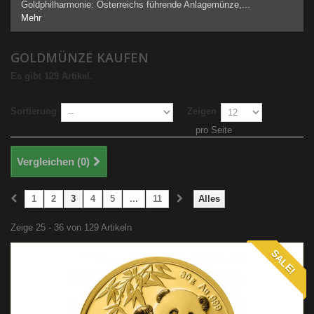
Goldphilharmonie: Österreichs führende Anlagemünze,...
Mehr
GOLDMÜNZE KAUFEN
Es gibt 129 Artikel.
Sortierung
Zeigen
pro Seite
Vergleichen (
0
)
1
2
3
4
5
...
11
Alles
Zeige 25 - 36 von 129 Artikeln
SALE!