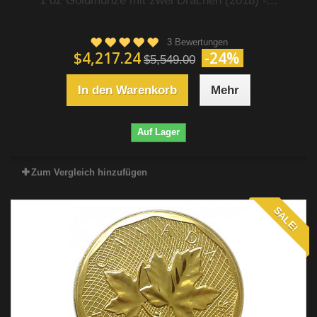
1 oz Goldmünze mit zwei Drachen (2018) -...
3 Bewertungen
$4,217.24
-24%
$5,549.00
In den Warenkorb
Mehr
Auf Lager
Zum Vergleich hinzufügen
SALE!