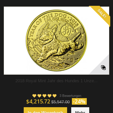
SALE!
2018 Royal Mint Jahr des Hundes 1 Unze...
3 Bewertungen
$4,215.72
-24%
$5,547.00
In den Warenkorb
Mehr