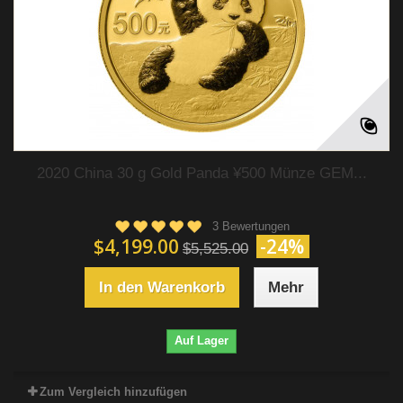
2020 China 30 g Gold Panda ¥500 Münze GEM...
3 Bewertungen
$4,199.00
-24%
$5,525.00
In den Warenkorb
Mehr
Auf Lager
Zum Vergleich hinzufügen