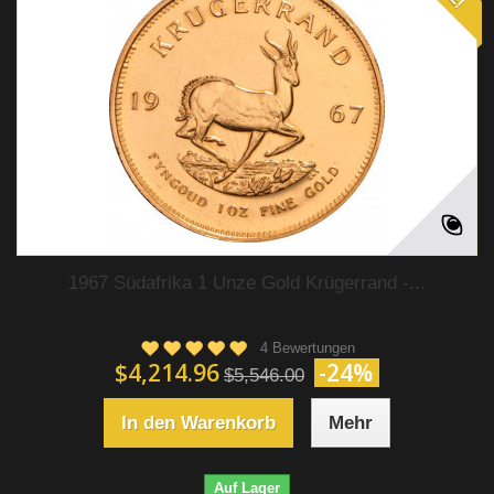
1967 Südafrika 1 Unze Gold Krügerrand -...
4 Bewertungen
$4,214.96
-24%
$5,546.00
In den Warenkorb
Mehr
Auf Lager