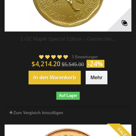
1 OZ Maple Special Edition - Gemischte...
3 Bewertungen
$4,214.20
-24%
$5,545.00
In den Warenkorb
Mehr
Auf Lager
Zum Vergleich hinzufügen
SALE!