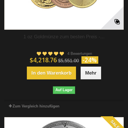
1 oz Goldmünze zum besten Preis -...
4 Bewertungen
$4,218.76
-24%
$5,551.00
In den Warenkorb
Mehr
Auf Lager
Zum Vergleich hinzufügen
SALE!