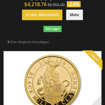
$4,218.76
-24%
$5,551.00
In den Warenkorb
Mehr
Auf Lager
Zum Vergleich hinzufügen
SALE!