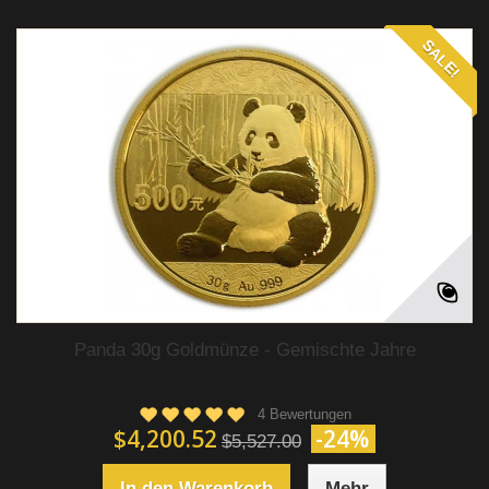
SALE!
Panda 30g Goldmünze - Gemischte Jahre
4 Bewertungen
$4,200.52
-24%
$5,527.00
In den Warenkorb
Mehr