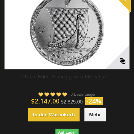
1 Unze Edel | Platin | gemischte Jahre -...
3 Bewertungen
$2,147.00
-24%
$2,825.00
In den Warenkorb
Mehr
Auf Lager