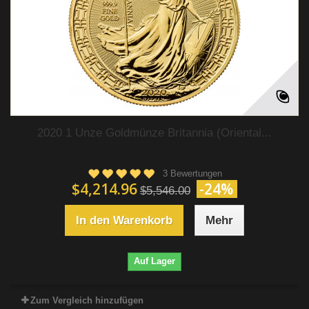
2020 1 Unze Goldmünze Britannia (Oriental...
3 Bewertungen
$4,214.96
-24%
$5,546.00
In den Warenkorb
Mehr
Auf Lager
Zum Vergleich hinzufügen