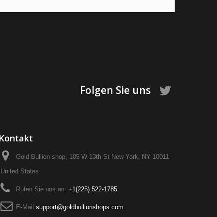
Folgen Sie uns
Kontakt
Gold Bullion shop, 105 W 13th St New York, NY 10011
United States
Rufen Sie uns an:
+1‪(225) 522-1785‬
E-Mail
support@goldbullionshops.com