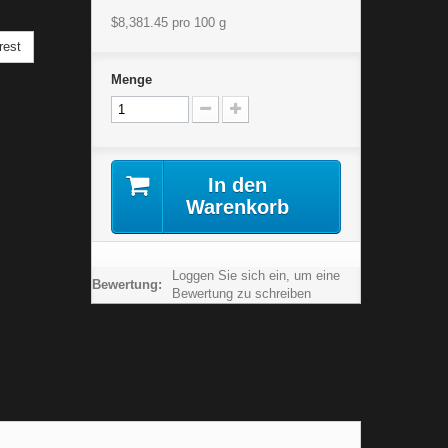
$8,381.45
pro 100 g
rest
Menge
In den
Warenkorb
Loggen Sie sich ein, um eine
Bewertung:
Bewertung zu schreiben