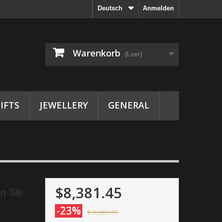
Deutsch
Anmelden
Warenkorb
(Leer)
IFTS
JEWELLERY
GENERAL
$8,381.45
n Sie
-23%
$10,885.00