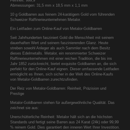
Feinheit: 999,9
Abmessungen: 31,5 mm x 18,5 mm x 1,1 mm
10 g Goldbarren aus feinem 24-karätigem Gold vom führenden
Schweizer Raffinerieunternehmen Metalor.
Ein Leitfaden zum Online-Kauf von Metalor-Goldbarren
Seit Jahrhunderten fasziniert Gold die Menschheit mit seinem
dauerhaften Wert und seinem faszinierenden Glanz. Heute
streben sowohl Anleger als auch Sammler nach dem Besitz
dieses Edelmetalls. Metalor, ein renommierter Schweizer
Raffinerieunternehmen mit einer reichen Tradition, die bis ins
Jahr 1852 zurückreicht, bietet exquisite Goldbarren an, die sich
perfekt für den Online-Kauf eignen. Dieser umfassende Leitfaden
ermöglicht es Ihnen, sich sicher in der Welt des Online-Kaufs
von Metalor-Goldbarren zurechtzufinden.
Der Reiz von Metalor-Goldbarren: Reinheit, Präzision und
Prestige
Metalor-Goldbarren stehen für außergewöhnliche Qualität. Das
zeichnet sie aus:
Unerschütterliche Reinheit: Metalor hält sich an die höchsten
Standards und fertigt seine Barren aus 24 Karat (24k) oder 99,99
% reinem Gold. Dies garantiert den inneren Wert Ihrer Investition.