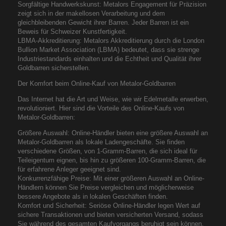
Sorgfältige Handwerkskunst: Metalors Engagement für Präzision
zeigt sich in der makellosen Verarbeitung und dem
gleichbleibenden Gewicht ihrer Barren. Jeder Barren ist ein
Beweis für Schweizer Kunstfertigkeit.
LBMA-Akkreditierung: Metalors Akkreditierung durch die London
Bullion Market Association (LBMA) bedeutet, dass sie strenge
Industriestandards einhalten und die Echtheit und Qualität ihrer
Goldbarren sicherstellen.
Der Komfort beim Online-Kauf von Metalor-Goldbarren
Das Internet hat die Art und Weise, wie wir Edelmetalle erwerben,
revolutioniert. Hier sind die Vorteile des Online-Kaufs von
Metalor-Goldbarren:
Größere Auswahl: Online-Händler bieten eine größere Auswahl an
Metalor-Goldbarren als lokale Ladengeschäfte. Sie finden
verschiedene Größen, von 1-Gramm-Barren, die sich ideal für
Teileigentum eignen, bis hin zu größeren 100-Gramm-Barren, die
für erfahrene Anleger geeignet sind.
Konkurrenzfähige Preise: Mit einer größeren Auswahl an Online-
Händlern können Sie Preise vergleichen und möglicherweise
bessere Angebote als in lokalen Geschäften finden.
Komfort und Sicherheit: Seriöse Online-Händler legen Wert auf
sichere Transaktionen und bieten versicherten Versand, sodass
Sie während des gesamten Kaufvorgangs beruhigt sein können.