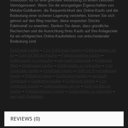
Investition; es ist eine greifbare Verbindung zu einem zeitlosen
Vermögenswert. Wenn Sie die einzigartigen Eigenschaften von
Metalor-Goldbarren, die Bequemlichkeit des Online-Kaufs und die
Bedeutung einer sicheren Lagerung verstehen, können Sie sich
getrost auf den Weg machen, diese exquisiten Stücke
Edelmetall zu erwerben. Denken Sie daran, dass gründliche
Recherchen und die Ausrichtung Ihres Kaufs auf Ihre Anlageziele
für ein erfolgreiches Online-Kauferlebnis von entscheidender
Bedeutung sind.
Goldstaub kaufen
–
1 kg Goldstaub kaufen
–
Goldstaubpreis pro
kg
–
Gold mit Bitcoin kaufen
–
Palladiumbarren kaufen
–
Goldnuggets zu verkaufen
–
wer kauft Goldstaub
–
Goldstaub
Wert
–
Goldnugget kaufen
–
Goldnuggets zu verkaufen
–
1 kg
Goldstaub kaufen
–
Goldstaub kaufen
–
Gold mit Kryptowährung
kaufen
–
Palladium pamp
–
Goldmünze kaufen
–
wer kauft
Goldstaub
–
Goldbarren kaufen
–
Goldstaub kaufen
–
1 kg
Goldstaub kaufen
–
Goldstaubpreis pro kg
–
Gold mit Bitcoin
kaufen
–
Palladiumbarren kaufen
–
Goldnuggets zu verkaufen
–
wer kauft Goldstaub
REVIEWS (0)