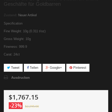
Geschäfte für Goldbarren
Zustand:
Neuer Artikel
Specification
Fine Weight: 10g (0.311 t/oz)
Gross Weight: 10g
Fineness: 999.9
Carat: 24ct
Tweet
Teilen
Google+
Pinterest
Ausdrucken
$1,767.15
-23%
$2,295.00